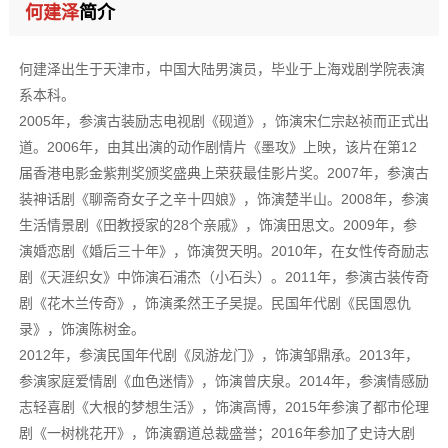
何建泽
简介
何建泽出生于天津市，中国大陆男演员，毕业于上海戏剧学院表演
系本科。
2005年，参演古装励志电视剧《砚道》，饰演宋仁宗赵祯而正式出
道。2006年，由其出演的动作剧情片《墨攻》上映，该片在第12
届香港电影金紫荆奖颁奖盛典上荣获最佳影片奖。2007年，参演古
装神话剧《聊斋奇女子之辛十四娘》，饰演楚半山。2008年，参演
生活情景剧《田教授家的28个亲戚》，饰演田思文。2009年，参
演婚恋剧《婚后三十年》，饰演贺天明。2010年，在女性传奇励志
剧《天涯织女》中饰演石浦杰（小石头）。2011年，参演古装传奇
剧《花木兰传奇》，饰演柔然王子吴提。民国年代剧《民国恩仇
录》，饰演陈树金。
2012年，参演民国年代剧《凤游龙门》，饰演邹鼎承。2013年，
参演家庭爱情剧《血色迷情》，饰演曾庆泉。2014年，参演情感励
志轻喜剧《大根的梦想生活》，饰演高博，2015年参演了都市伦理
剧《一树桃花开》，饰演霸道总裁盛誉；2016年参加了史诗大剧