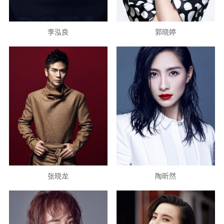
李泓良
郭晓婷
张晓龙
陶昕然