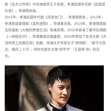
剧《花木兰传奇》中饰演柔然王子吴提；参演民国年代剧《民国恩
仇录》，饰演陈树金。
2012年，参演民国年代剧《凤游龙门》，饰演邹鼎承 。2013年，
参演家庭爱情剧《血色迷情》，饰演曾庆泉。2014年，参演情感励
志轻喜剧《大根的梦想生活》饰演高博。2015年参演了都市伦理剧
《一树桃花开》，饰演霸道总裁盛誉；2016年参加了史诗大剧《天
泪传奇之凤凰无双》拍摄，饰演北齐世家长子“缪明鹄”，“留守大西
北，拥兵二十万”，同时也是女主角“缪芊芊”（王丽坤 饰）的兄
长。