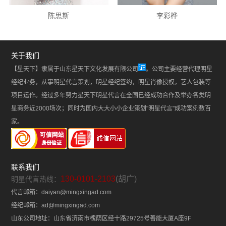
陈思斯
李彩桦
关于我们
【星天下】隶属于山东星天下文化发展有限公司
。公司主要经营代理明星
经纪业务，从事明星代言策划，明星经纪签约，明星肖像授权，艺人包装等
项目运作。经过多年努力星天下明星代言在全国已经成功合作及举办各类明
星商务近2000场次；同时为国内大大小小企业策划"明星代言"成功案例数百
家。
联系我们
130-0101-2103
(胡广)
明星代言热线：
代言邮箱：daiyan@mingxingad.com
经纪邮箱：ad@mingxingad.com
山东公司地址：山东省济南市槐荫区经十路29725号善能大厦A座9F