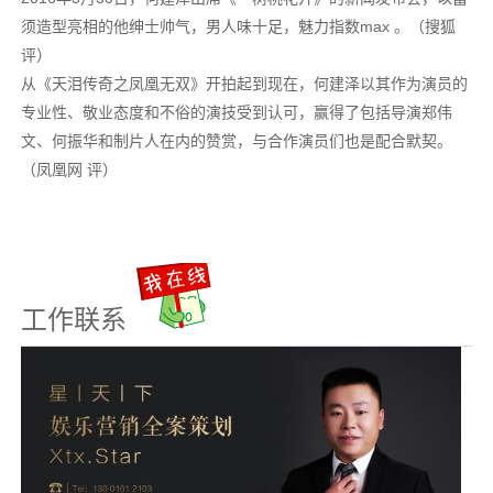
须造型亮相的他绅士帅气，男人味十足，魅力指数max 。（搜狐
评）
从《天泪传奇之凤凰无双》开拍起到现在，何建泽以其作为演员的
专业性、敬业态度和不俗的演技受到认可，赢得了包括导演郑伟
文、何振华和制片人在内的赞赏，与合作演员们也是配合默契。
（凤凰网 评）
工作联系