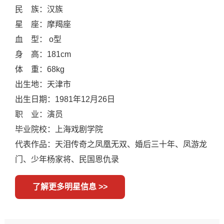
民 族：汉族
星 座：摩羯座
血 型： o型
身 高：181cm
体 重：68kg
出生地：天津市
出生日期：1981年12月26日
职 业：演员
毕业院校：上海戏剧学院
代表作品：天泪传奇之凤凰无双、婚后三十年、凤游龙
门、少年杨家将、民国恩仇录
了解更多明星信息 >>