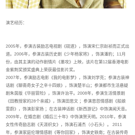
演艺经历：
2005年，参演古装励志电视剧《砚道》，饰演宋仁宗赵祯而正式出
道。2006年，参演古装历史剧《少年杨家将》，饰演潘豹；11月
份，由其主演的动作剧情片《墨攻》上映，该片在第12届香港电影
金紫荆奖颁奖盛典上荣获最佳影片奖。
2007年，参演励志电影《我的电影梦》，饰演刘学亮；参演古装神
话剧《聊斋奇女子之辛十四娘》，饰演楚半山；参演都市生活悬疑
剧朱茵版《华丽冒险》，饰演许治平。2008年，参演生活情景剧
《田教授家的28个亲戚》，饰演田思文 ；参演恩怨情感剧《船娘
雯蔚》，饰演彭家扬 ；在古装神话剧《新西游记》中饰演闻天音。
2009年，在婚恋剧《婚后三十年》中饰演贺天明。2010年，参演
女性传奇励志剧《天涯织女》，饰演石浦杰（小石头）。 2011
年，参演家庭伦理情感剧《等你回家》，饰演史轶南；在古装传奇