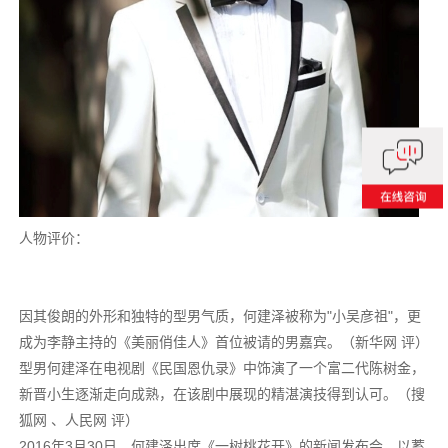
人物评价：
因其俊朗的外形和独特的型男气质，何建泽被称为"小吴彦祖"，更
成为李静主持的《美丽俏佳人》首位被请的男嘉宾。（新华网 评）
型男何建泽在电视剧《民国恩仇录》中饰演了一个富二代陈树金，
新晋小生逐渐走向成熟，在该剧中展现的精湛演技得到认可。（搜
狐网 、人民网 评）
2016年3月30日，何建泽出席《一树桃花开》的新闻发布会，以蓄