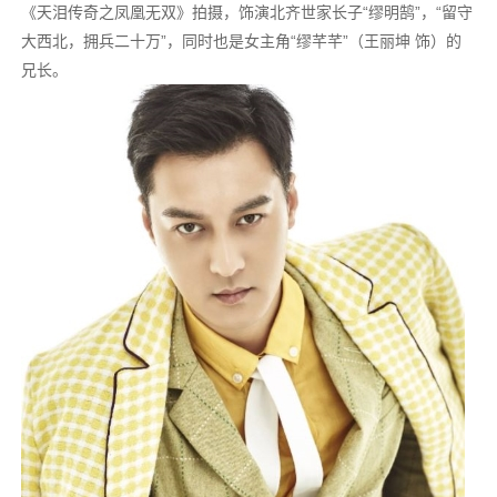
《天泪传奇之凤凰无双》拍摄，饰演北齐世家长子“缪明鹄”，“留守
大西北，拥兵二十万”，同时也是女主角“缪芊芊”（王丽坤 饰）的
兄长。