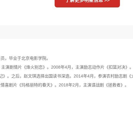
了解更多明星信息 >>
女演员，毕业于北京电影学院。
，主演剧情片《烽火别恋》。2008年4月，主演励志动作片《扣篮对决》。
》。之后，赵文琪选择出国读书深造。2014年4月，参演农村励志剧《大
演爱情喜剧片《玛格丽特的春天》。2018年2月，主演谍战剧《拯救者》。