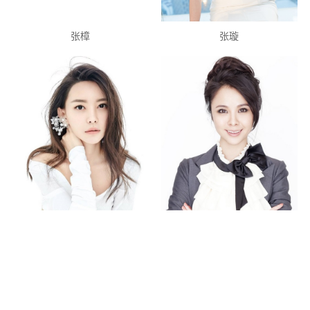
张樟
张璇
于文文
杨若兮
辛月